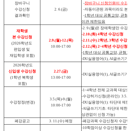
장바구니
-
장바구니 신청인원이 수강제
수강신청
2. 6.(금)
-자동이관된 과목이라도 본 
결과확인
-
1학년 대상 공통교양, 균형
이관 제한있음
-2. 9.(월)은 장애학생만 수강
재학생
-2.10.(화) 4학년 수강신청
본 수강신청
2.9
.(월)-12
.(목)
-2.11.(수) 2학년,
3학년 수강
(2026학년도
10:00-17:00
-2.12.(목) 2~4학년 수강신청
편입생 및
-
1학년 대상 공통교양, 균형교
재입학생 포함)
-DU실용영어(1), AI글쓰기
2026학년도
신입생 수강신청
2.27.(금
)
-DU실용영어(1), AI글쓰기
(1학년 복학생
13:00-17:00
포함)
-1~4학년 전체 교과목 대상으
-
수강허가신청(온라인): 3.5.(목)10
3.5.(목)-9.(월)
수강정정(변경)
-DU실용영어(1): 타단대 제한
10:00-17:00
-AI글쓰기기초: 타단대 제한
상관없이 신청 가능)
폐강공고
3. 11.(수) 예정
-폐강과목 수강신청자 수강변경: 3.
-10학점이상 수강신청을 한 