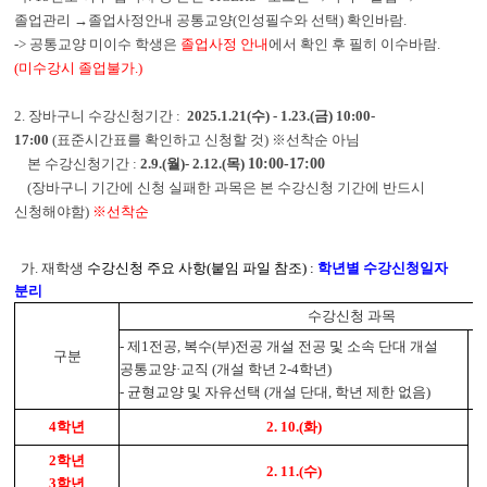
졸업관리
→
졸업사정안내 공통교양
(
인성필수와 선택
)
확인바람
.
->
공통교양 미이수 학생은
졸업사정 안내
에서 확인 후
필히 이수바람
.
(
미수강시 졸업불가
.)
2.
장바구니 수강신청기간
:
2025.1.21
(수
) - 1.23.(금
) 10:00-
17:00
(
표준시간표를 확인하고 신청할 것
)
※
선착순 아님
본 수강신청기간
:
2.9.(월)- 2.12.(목
)
10:00-17:00
(
장바구니 기간에 신청 실패한 과목은 본 수강신청 기간에 반드시
신청해야함
)
※
선착순
가. 재학생
수강신청 주요 사항(붙임 파일 참조) :
학년별 수강신청일자
분리
수강신청 과목
-
제1전공, 복수(부)전공 개설 전공 및 소속 단대 개설
구분
공통교양·교직 (개설 학년 2-4학년)
(
-
균형교양 및 자유선택 (개설 단대, 학년 제한 없음)
4학년
2. 10.(화)
2학년
2. 11.(수)
3학년