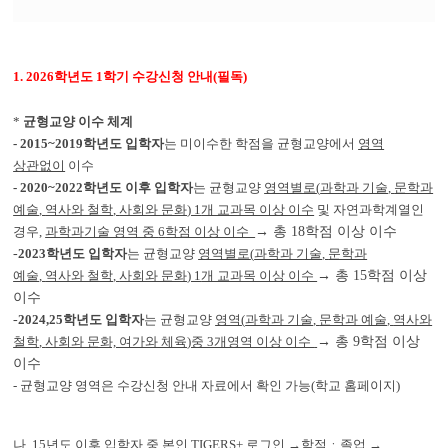
파
부
일
파
일
1. 2026
학년도
1
학기 수강신청 안내
(
필독
)
*
균형교양 이수 체계
- 2015~2019
학년도 입학자
는 미이수한 학점을 균형교양에서
영역
상관없이
이수
- 2020~2022
학년도 이후 입학자
는 균형교양
영역별로
(
과학과 기술
,
문학과
예술
,
역사와 철학
,
사회와 문화
) 1
개 교과목 이상 이수
및 자연과학계열인
경우
,
과학과기술 영역 중
6
학점 이상 이수
→ 총 18학점 이상 이수
-
2023
학년도 입학자
는
균형교양
영역별로
(
과학과 기술
,
문학과
예술
,
역사와 철학
,
사회와 문화
) 1
개 교과목 이상 이수
→ 총 15학점 이상
이수
-
2024,25
학년도 입학자
는
균형교양
영역
(
과학과 기술
,
문학과 예술
,
역사와
철학
,
사회와 문화, 여가와 체육
)중 3개영역 이상 이수
→ 총 9학점 이상
이수
-
균형교양 영역은 수강신청 안내 자료에서 확인 가능(학교 홈페이지)
나
. 15
년도 이후 입학자 중 본인
TIGERS+
로그인
→
학적ㆍ졸업
→