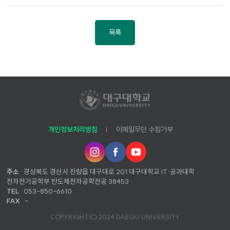
목록
개인정보처리방침
이메일무단 수집거부
인
페
유
스
이
튜
타
스
브
주소
경상북도 경산시 진량읍 대구대로 201 대구대학교 IT·공과대학
그
북
전자전기공학부 반도체전자공학전공 38453
램
TEL
053-850-6610
FAX
-
COPYRIGHT(C) 2024 DAEGU UNIVERSITY