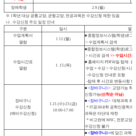
장애학생
2.9.(월)
※
1학년 대상 공통교양, 균형교양, 전공과목은 수강신청
제한 있음
나 . 수강신청 주요 일정 안내
구분
일시
열람
수업계획서
종합정보시스템(학생)로그인
■
1.12.(월)
열람
>
수업계획서 검색
■종합정보시스템(학생)로그인 
>
시간표 검색
>> 수업시간표
수업시간표
■ 홈페이지 PDF파일 탑재: 
1. 15.(목)
열람
수업
수강
>
수강신청/시간
>
-수강신청 안내문 포함
-탑재 후 시간표 변동사항 반
■
<장바구니1>
: 교양가능 학
신청가능
(
선착순 아님
)
장바구니
■
<장바구니2>
: 대체과목 최
1.21.(수)-23
.(금)
수강신청
* IT공과대학 공학인증학과
10:00-17:00
(예비수강신청)
과목은 타단대 제한
* 비고란에 MSC, 전문교양
수강신청 불가
■
<장바구니1>
에 담긴 과목