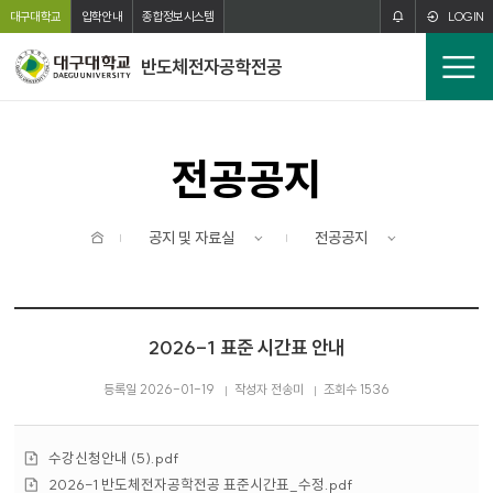
주메뉴 바로가기
본문 바로가기
대구대학교
입학안내
종합정보시스템
LOGIN
반도체전자공학전공
전
체
메
뉴
전공공지
홈
공지 및 자료실
전공공지
2026-1 표준 시간표 안내
등록일 2026-01-19
작성자 전송미
조회수 1536
첨
수강신청안내 (5).pdf
부
첨
2026-1 반도체전자공학전공 표준시간표_수정.pdf