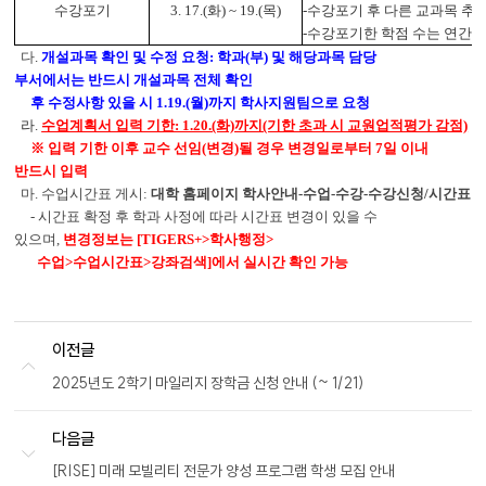
수강포기
3. 17.(화) ~ 19.(목)
-수강포기 후 다른 교과목 추
-수강포기한 학점 수는 연간 
다
.
개설과목 확인 및 수정 요청: 학과(부) 및 해당과목 담당
부서
에서는
반드시
개설과목 전체 확인
후 수정사항 있을 시 1.19
.(월)까지 학사지원팀으로 요청
라.
수업계획서 입력 기한: 1.20.(화)까지(기한 초과 시 교원업적평가 감점)
※ 입력 기한 이후 교수 선임(변경)될 경우 변경일로부터 7일 이내
반드시 입력
마. 수업시간표 게시:
대학 홈페이지 학사안내-수업-수강-수강신청/시간표
-
시간표 확정 후 학과 사정에 따라 시간표 변경이 있을 수
있으며,
변경정보는
[TIGERS+>학사행정>
수업>수업시간표>강좌검색]
에서 실시간 확인 가능
이전글
2025년도 2학기 마일리지 장학금 신청 안내 (~ 1/21)
다음글
[RISE] 미래 모빌리티 전문가 양성 프로그램 학생 모집 안내