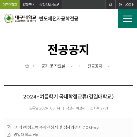
주메뉴 바로가기
본문 바로가기
대구대학교
입학안내
종합정보시스템
LOGIN
반도체전자공학전공
전
체
메
뉴
전공공지
홈
공지 및 자료실
전공공지
2024-여름학기 국내학점교류(경일대학교)
등록일 2024-05-14
작성자 이성혜
조회수 2731
첨
(서식)학점교류 수강신청서 및 심사의견서 (10).hwp
부
첨
경일대학교.zip