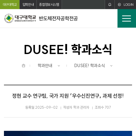
주메뉴 바로가기
본문 바로가기
대구대학교
입학안내
종합정보시스템
LOGIN
반도체전자공학전공
전
체
메
뉴
DUSEE! 학과소식
홈
학과안내
DUSEE! 학과소식
정현 교수 연구팀, 국가 지원 「우수신진연구」 과제 선정!
등록일 2025-09-02
작성자 학과 관리자
조회수 707