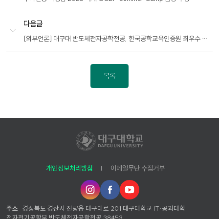
다음글
[외부언론] 대구대 반도체전자공학전공, 한국공학교육인증원 최우수 등급 획득
목록
개인정보처리방침
이메일무단 수집거부
인
페
유
스
이
튜
타
스
브
주소
경상북도 경산시 진량읍 대구대로 201 대구대학교 IT·공과대학
그
북
전자전기공학부 반도체전자공학전공 38453