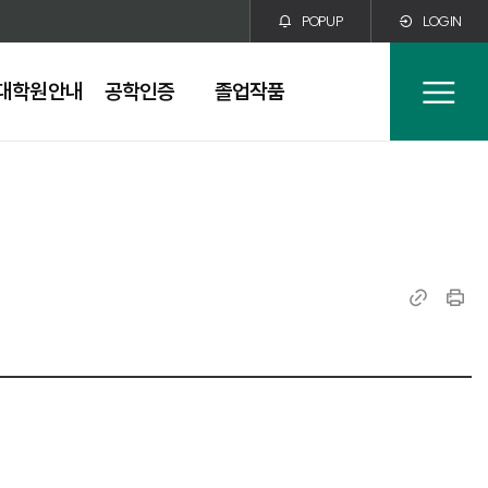
POPUP
LOGIN
대학원안내
공학인증
졸업작품
전
체
메
뉴
링
인
크
쇄
복
사