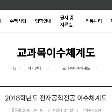
주메뉴 바로가기
본문 바로가기
공지 및
내
수행사업
입학안내
커뮤니티
자료실
교과목이수체계도
홈
학과안내
교과목이수체계도
2018학년도 전자공학전공 이수체계도
등록일 2018-09-10
작성자 신지원
조회수 4624