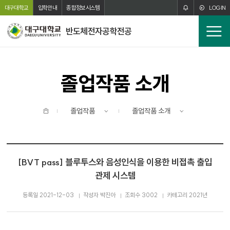
주메뉴 바로가기
본문 바로가기
대구대학교
입학안내
종합정보시스템
LOGIN
반도체전자공학전공
전
체
메
뉴
졸업작품 소개
홈
졸업작품
졸업작품 소개
[BVT pass] 블루투스와 음성인식을 이용한 비접촉 출입
관제 시스템
등록일 2021-12-03
작성자 박진아
조회수 3002
카테고리 2021년