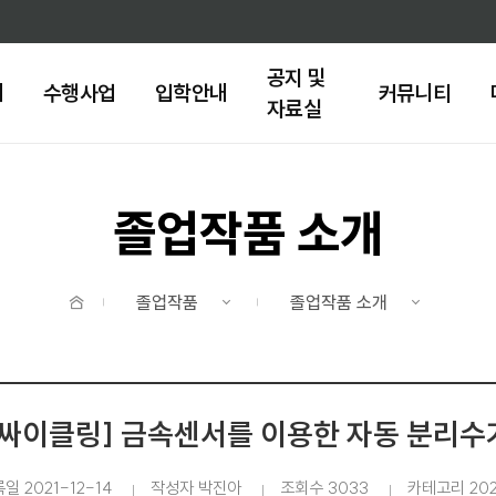
주메뉴 바로가기
본문 바로가기
공지 및
내
수행사업
입학안내
커뮤니티
자료실
졸업작품 소개
홈
졸업작품
졸업작품 소개
리싸이클링] 금속센서를 이용한 자동 분리수
일 2021-12-14
작성자 박진아
조회수 3033
카테고리 20