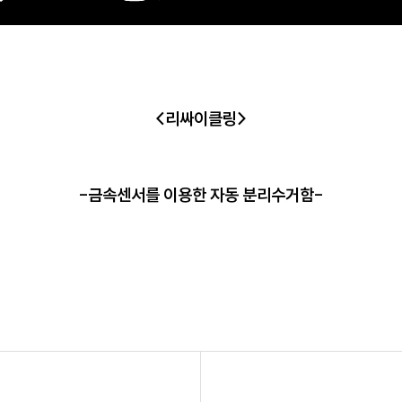
<리싸이클링>
-금속센서를 이용한 자동 분리수거함-