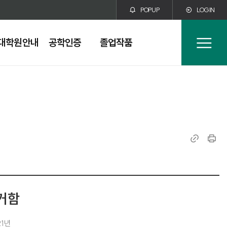
POPUP
LOGIN
대학원안내
공학인증
졸업작품
전
체
메
뉴
링
인
크
쇄
복
사
거함
21년