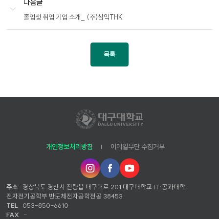
다음글
졸업생 취업 기업 소개_ (주)삼익THK
목록
개인정보처리방침
이메일무단 수집거부
인
페
유
스
이
튜
타
스
브
주소
경상북도 경산시 진량읍 대구대로 201 대구대학교 IT·공과대학
그
북
전자전기공학부 반도체전자공학전공 38453
램
TEL
053-850-6610
FAX
-