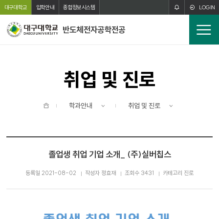
주메뉴 바로가기
본문 바로가기
대구대학교
입학안내
종합정보시스템
LOGIN
반도체전자공학전공
전
체
메
뉴
취업 및 진로
홈
학과안내
취업 및 진로
졸업생 취업 기업 소개_ (주)실버칩스
등록일 2021-08-02
작성자 정효재
조회수 3431
카테고리 진로