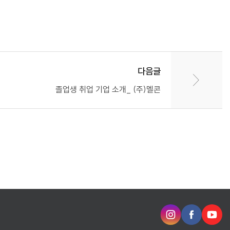
다음글
졸업생 취업 기업 소개_ (주)멜콘
인
페
유
스
이
튜