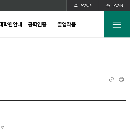
POPUP
LOGIN
대학원안내
공학인증
졸업작품
전
체
메
뉴
링
인
크
쇄
복
사
진로