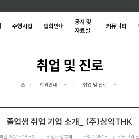
주메뉴 바로가기
본문 바로가기
공지 및
내
수행사업
입학안내
커뮤니티
자료실
취업 및 진로
홈
학과안내
취업 및 진로
졸업생 취업 기업 소개_ (주)삼익THK
록일 2021-08-02
작성자 정효재
조회수 3506
카테고리 