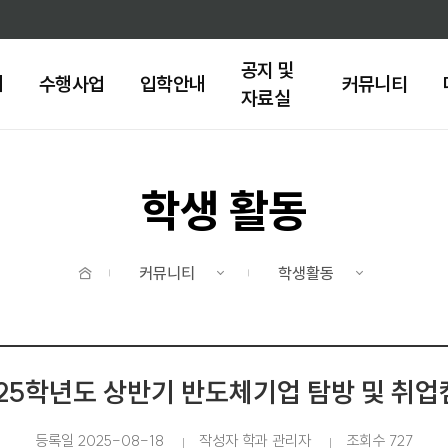
주메뉴 바로가기
본문 바로가기
공지 및
내
수행사업
입학안내
커뮤니티
자료실
학생 활동
홈
커뮤니티
학생활동
025학년도 상반기 반도체기업 탐방 및 취업
등록일 2025-08-18
작성자 학과 관리자
조회수 727