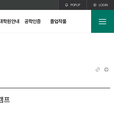
POPUP
LOGIN
대학원안내
공학인증
졸업작품
전
체
메
뉴
링
인
크
쇄
복
사
캠프