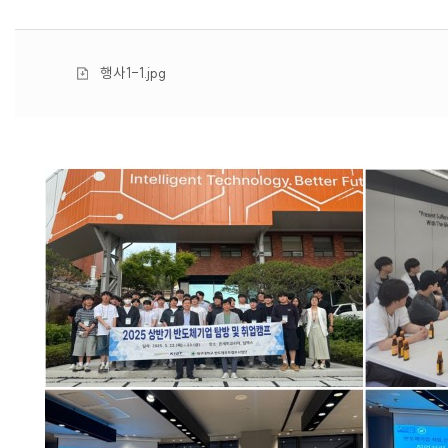
첨
행사1-1.jpg
부
파
일