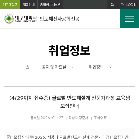
주메뉴 바로가기
본문 바로가기
대구대학교
입학안내
종합정보시스템
LOGIN
반도체전자공학전공
전
체
메
뉴
취업정보
홈
공지 및 자료실
취업정보
(4/29까지 접수중) 글로벌 반도체설계 전문가과정 교육생
모집안내
등록일 2026-04-27
작성자 강준서
조회수 511
첨
모집 안내문(2026. 서강대 글로벌반도체 설계 전문가과정)_모집기간