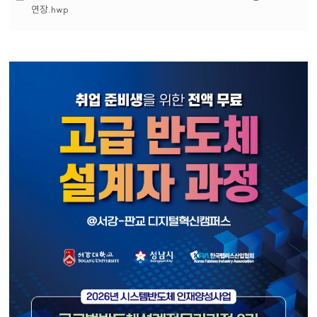
부
연장.hwp
파
일