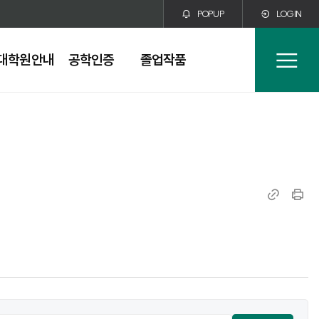
POPUP
LOGIN
대학원안내
공학인증
졸업작품
전
체
메
뉴
링
인
크
쇄
복
사