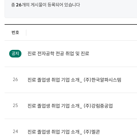
총
26
개의 게시물이 등록되어 있습니다
번호
공
지
진로
전자공학 전공 취업 및 진로
공지
사
항
목
26
진로
졸업생 취업 기업 소개_ (주)한국알파시스템
록
25
진로
졸업생 취업 기업 소개_ (주)강림중공업
24
진로
졸업생 취업 기업 소개_ (주)멜콘