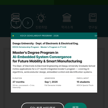
이
다
전
음
교육과정
진로취업
학과소개
연구실
닫기