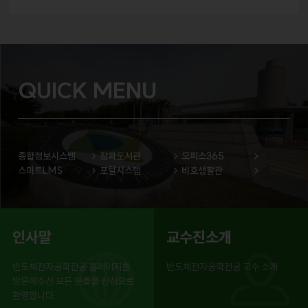
QUICK MENU
종합정보시스템
창파도서관
오피스365
스마트LMS
포털시스템
비호생활관
인사말
교수진소개
반도체전자공학전공 홈페이지를
반도체전자공학전공 교수 소개
방문해주신 모든 분들을 진심으로
환영합니다.