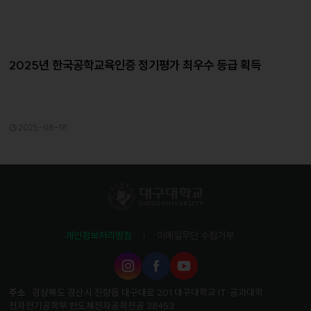
2025년 한국공학교육인증 정기평가 최우수 등급 획득
2025-08-18
개인정보처리방침
이메일무단 수집거부
인
페
유
스
이
튜
타
스
브
주소
경상북도 경산시 진량읍 대구대로 201 대구대학교 IT·공과대학
그
북
전자전기공학부 반도체전자공학전공 38453