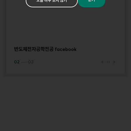
오늘 하루 보지 않기
반도체전자공학전공 facebook
반
이
정
다
02
03
전
지
음