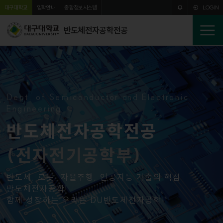
주메뉴 바로가기
본문 바로가기
대구대학교
입학안내
종합정보시스템
LOGIN
반도체전자공학전공
전
체
메
뉴
Dept. of Semiconductor and Electronic
Engineering
반도체전자공학전공
(전자전기공학부)
반도체, 로봇, 자율주행, 인공지능 기술의 핵심.
반도체전자공학!
함께 성장하는 우리는 DU반도체전자공학!