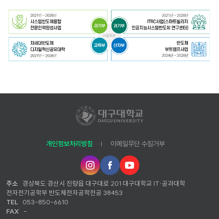
개인정보처리방침
이메일무단 수집거부
인
페
유
스
이
튜
타
스
브
주소
경상북도 경산시 진량읍 대구대로 201 대구대학교 IT·공과대학
그
북
전자전기공학부 반도체전자공학전공 38453
램
TEL
053-850-6610
FAX
-