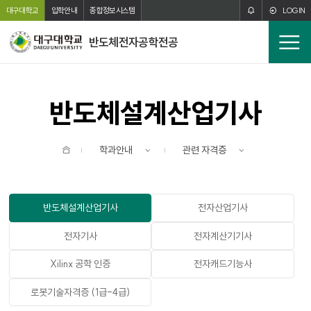
주메뉴 바로가기
본문 바로가기
대구대학교
입학안내
종합정보시스템
LOGIN
반도체전자공학전공
전
체
메
뉴
반도체설계산업기사
홈
학과안내
관련 자격증
반도체설계산업기사
전자산업기사
전자기사
전자계산기기사
Xilinx 공학 인증
전자캐드기능사
로봇기술자격증 (1급-4급)