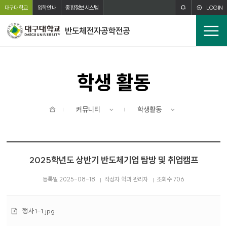
주메뉴 바로가기
본문 바로가기
대구대학교
입학안내
종합정보시스템
LOGIN
반도체전자공학전공
전
체
메
뉴
학생 활동
홈
커뮤니티
학생활동
2025학년도 상반기 반도체기업 탐방 및 취업캠프
등록일 2025-08-18
작성자 학과 관리자
조회수 706
첨
행사1-1.jpg
부