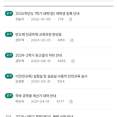
공
2026학년도 1학기 대학(원) 재학생 등록 안내
공지
지
전송미
2026-01-30
778
사
항
목
반도체 전공트랙 교육과정 편성표
공지
록
권우혁
2024-02-01
4189
2024-2학기 유고결석 처리 안내
공지
권우혁
2023-08-31
4455
*[안전교육] 실험실 및 실습실 사용자 안전교육 실시
공지
김경환
2023-03-31
5124
학부 공학용 계산기 대여 안내
공지
박진아
2021-04-19
4777
109
2026-2학기 휴학(연기), 복학 신청 안내