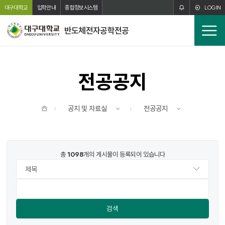
주메뉴 바로가기
본문 바로가기
대구대학교
입학안내
종합정보시스템
LOGIN
반도체전자공학전공
전
체
메
뉴
전공공지
홈
공지 및 자료실
전공공지
번호
제목
작성자
작성일
조회수
파일
총
1098
개의 게시물이 등록되어 있습니다
검색